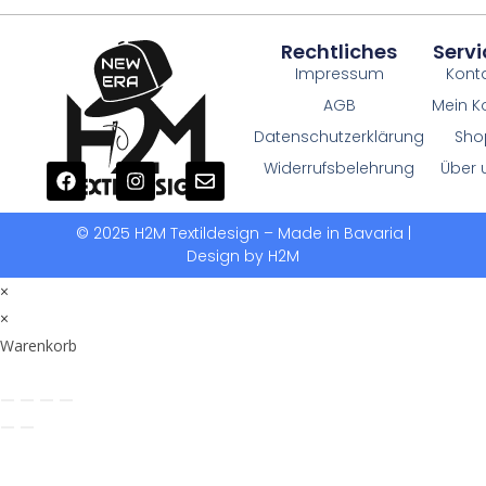
Rechtliches
Servi
Impressum
Kont
AGB
Mein K
Datenschutzerklärung
Sho
Widerrufsbelehrung
Über 
© 2025 H2M Textildesign – Made in Bavaria |
Design by H2M
×
×
Warenkorb