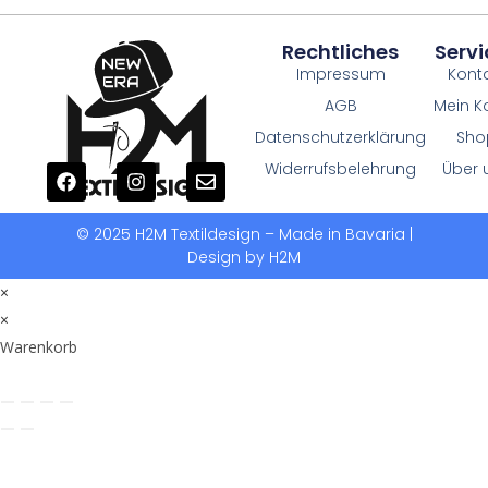
Rechtliches
Servi
Impressum
Kont
AGB
Mein K
Datenschutzerklärung
Sho
Widerrufsbelehrung
Über 
© 2025 H2M Textildesign – Made in Bavaria |
Design by H2M
×
×
Warenkorb