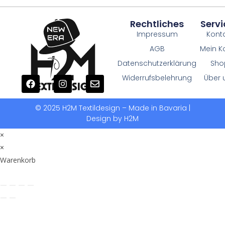
Rechtliches
Servi
Impressum
Kont
AGB
Mein K
Datenschutzerklärung
Sho
Widerrufsbelehrung
Über 
© 2025 H2M Textildesign – Made in Bavaria |
Design by H2M
×
×
Warenkorb